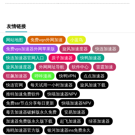
友情链接
网站地图
免费vqn外网加速
小蓝鸟
免费vps加速器外网苹果版
旋风加速度器
快连加速器
快连加速器官网入口
原子加速器
快鸭加速器
旋风加速度器
外网网址导航
软件中心
雷霆加速
狂飙加速器
哔咔漫画
快鸭VPN
点点加速器
快连官网
每天试用一小时加速器
旋风加速下载
推特加速免费软件
快喵加速器NPV
免费ssr节点分享每日更新
快喵加速器NPV
毒舌加速器破解版永久免费
安易加速器
加速器免费版永久版下载
起飞加速器
绿茶加速器
海鸥加速器官方版
银河加速器ins免费永久